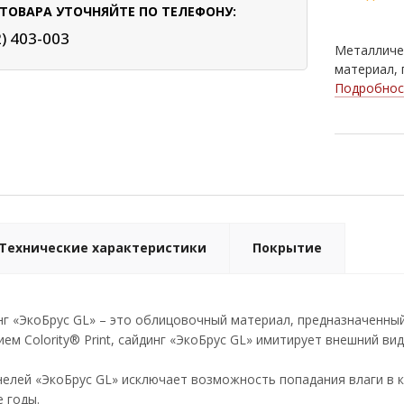
ТОВАРА УТОЧНЯЙТЕ ПО ТЕЛЕФОНУ:
2) 403-003
Металличес
материал, 
Подробнос
Технические характеристики
Покрытие
нг «ЭкоБрус GL» – это облицовочный материал, предназначенн
ем Colority® Print, сайдинг «ЭкоБрус GL» имитирует внешний ви
елей «ЭкоБрус GL» исключает возможность попадания влаги в к
 годы.