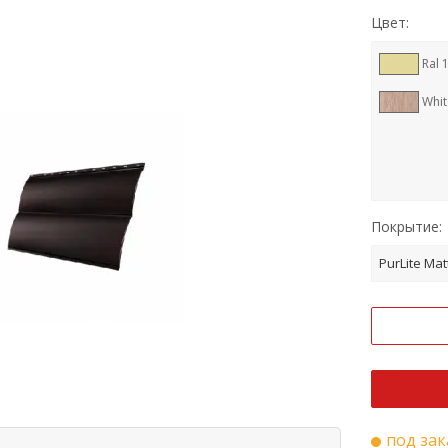
Цвет:
Ral 
Whi
Покрытие:
PurLite Mat
под зак