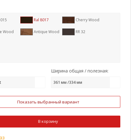
1015
Ral 8017
Cherry Wood
te Wood
Antique Wood
RR 32
Ширина общая / полезная:
t
361 мм /334 мм
Показать выбранный вариант
В корзину
аз