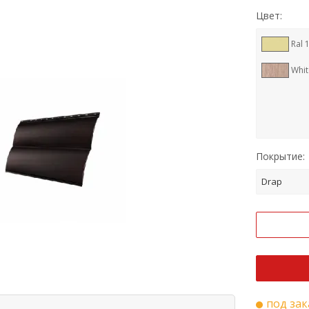
Цвет:
Ral 
Whi
Покрытие:
Drap
под зак