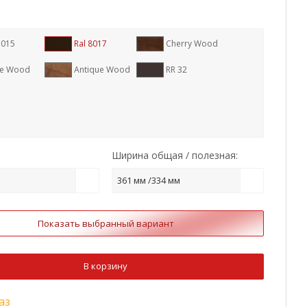
1015
Ral 8017
Cherry Wood
te Wood
Antique Wood
RR 32
Ширина общая / полезная:
361 мм /334 мм
Показать выбранный вариант
В корзину
аз