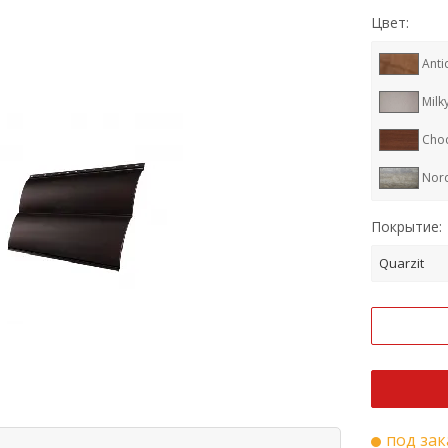
Цвет:
Anti
Milk
Cho
Nor
Ral 
Покрытие:
Ral 
Quarzit
Ral 
RR 3
Ral 
под зак