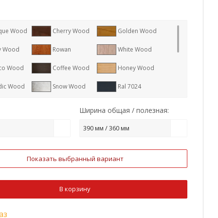
que Wood
Cherry Wood
Golden Wood
y Wood
Rowan
White Wood
co Wood
Coffee Wood
Honey Wood
dic Wood
Snow Wood
Ral 7024
8017
Ral 7005
Ral 1015
Ширина общая / полезная:
9006
Ral 7004
Ral 1014
390 мм / 360 мм
8004
Ral 3011
Ral 9003
Показать выбранный вариант
2
Ral 9005
RR 887
3009
Ral 7016
В корзину
аз