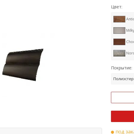
Цвет:
Anti
Milk
Cho
Nor
Ral 
Покрытие:
Ral 
Полиэстер
Ral 
RR 3
Ral 
под зак