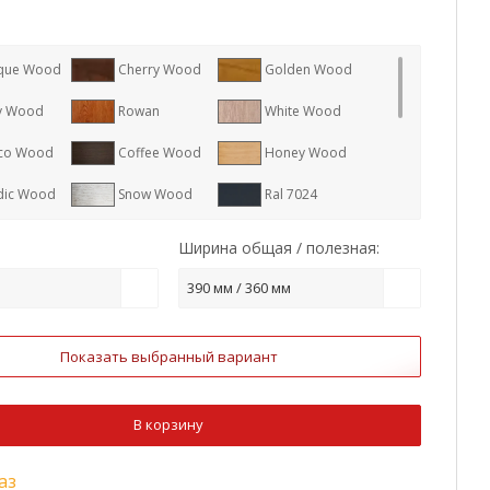
que Wood
Cherry Wood
Golden Wood
y Wood
Rowan
White Wood
co Wood
Coffee Wood
Honey Wood
dic Wood
Snow Wood
Ral 7024
8017
Ral 7005
Ral 1015
Ширина общая / полезная:
9006
Ral 7004
Ral 1014
390 мм / 360 мм
8004
Ral 3011
Ral 9003
Показать выбранный вариант
2
Ral 9005
RR 887
3009
Ral 7016
В корзину
аз