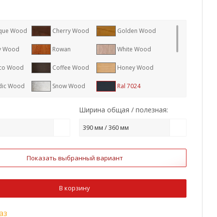
que Wood
Cherry Wood
Golden Wood
y Wood
Rowan
White Wood
co Wood
Coffee Wood
Honey Wood
dic Wood
Snow Wood
Ral 7024
8017
Ral 7005
Ral 1015
Ширина общая / полезная:
9006
Ral 7004
Ral 1014
390 мм / 360 мм
8004
Ral 3011
Ral 9003
Показать выбранный вариант
2
Ral 9005
RR 887
3009
Ral 7016
В корзину
аз