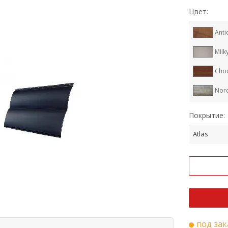
Цвет:
Anti
Milk
Cho
Nor
Ral 
Покрытие:
Ral 
Atlas
Ral 
RR 3
Ral 
под зак