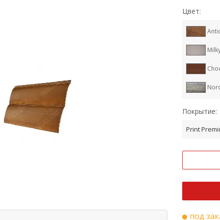
Цвет:
Anti
Milk
Cho
Nor
Ral 
Покрытие:
Ral 
Print Prem
Ral 
RR 3
Ral 
под зак