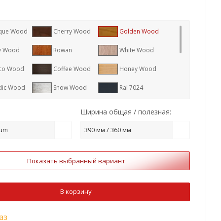
que Wood
Cherry Wood
Golden Wood
y Wood
Rowan
White Wood
co Wood
Coffee Wood
Honey Wood
dic Wood
Snow Wood
Ral 7024
8017
Ral 7005
Ral 1015
Ширина общая / полезная:
9006
Ral 7004
Ral 1014
ium
390 мм / 360 мм
8004
Ral 3011
Ral 9003
Показать выбранный вариант
2
Ral 9005
RR 887
3009
Ral 7016
В корзину
аз