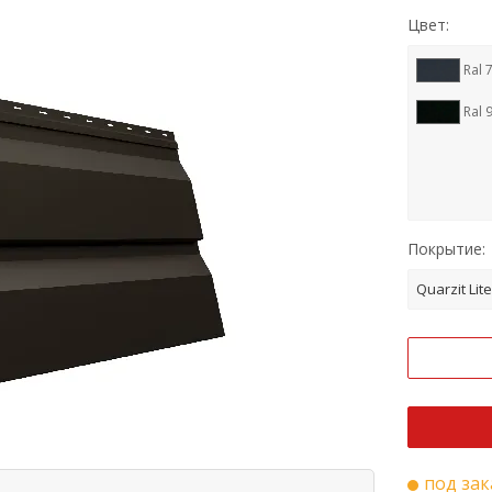
Цвет:
Ral 
Ral 
Покрытие:
Quarzit Lite
под зак