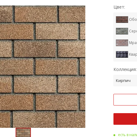
Цвет:
Обо
Сер
Мра
Ква
Тра
Коллекция:
Кра
Кирпич
есть в на