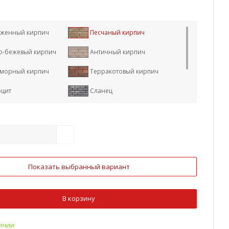
женный кирпич
Песчаный кирпич
о-бежевый кирпич
Античный кирпич
морный кирпич
Терракотовый кирпич
рцит
Сланец
вертин
Баварский кирпич
сный кирпич
Показать выбранный вариант
В корзину
личии