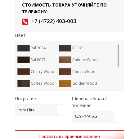
СТОИМОСТЬ ТОВАРА УТОЧНЯЙТЕ ПО
ТЕЛЕФОНУ:
+7 (4722) 403-003
Цвет:
Ral 7024
RR 32
Ral 8017
Antique Wood
Cherry Wood
Choco Wood
Coffee Wood
Golden Wood
Honey Wood
Milky Wood
Покрытие:
Ширина общая /
полезная:
Nordic Wood
Snow Wood
Print Elite
340 / 295 мм
White Wood
Показать выбранный вариант