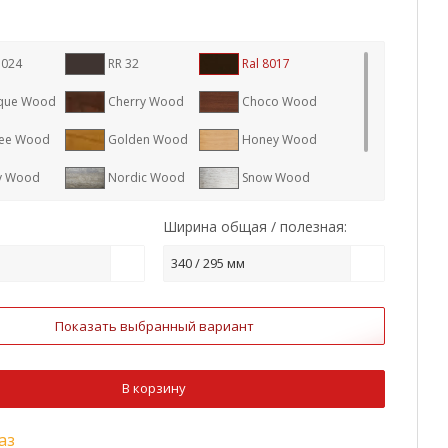
7024
RR 32
Ral 8017
que Wood
Cherry Wood
Choco Wood
ee Wood
Golden Wood
Honey Wood
y Wood
Nordic Wood
Snow Wood
te Wood
Ширина общая / полезная:
340 / 295 мм
Показать выбранный вариант
В корзину
аз