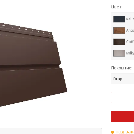
Цвет:
Ral 
Anti
Coff
Milk
Whi
Покрытие:
Drap
под зак