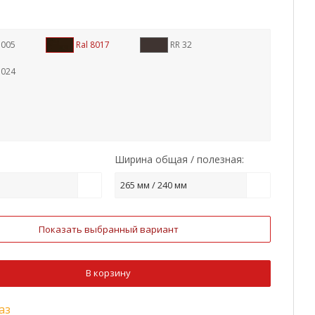
7005
Ral 8017
RR 32
7024
Ширина общая / полезная:
265 мм / 240 мм
Показать выбранный вариант
В корзину
аз