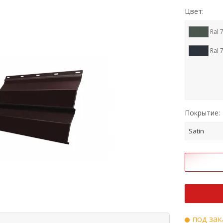
Цвет:
Ral 
Ral 
Покрытие:
Satin
под зак