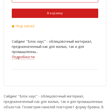
Ral 7004
Ral 1014
Ral 8004
Ral 3011
В корзину
Ral 9003
RR 32
под заказ
Ral 9005
RR 887
Ral 3009
Ral 7016
Сайдинг "Блок-хаус" - облицовочный материал,
предназначенный как для жилых, так и для
промышленны...
Подробности
Сайдинг "Блок-хаус" - облицовочный материал,
предназначенный как для жилых, так и для промышленных
объектов. Геометрия панелей повторяет форму бревна. В