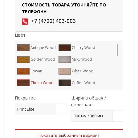
СТОИМОСТЬ ТОВАРА УТОЧНЯЙТЕ ПО
ТЕЛЕФОНУ:
+7 (4722) 403-003
Цвет:
Antique Wood
Cherry Wood
Golden Wood
Milky Wood
Rowan
White Wood
Choco Wood
Coffee Wood
Honey Wood
Nordic Wood
Покрытие:
Ширина общая /
полезная:
Snow Wood
Ral 7024
Print Elite
390 мм / 360 мм
Ral 8017
Ral 7005
Ral 1015
Ral 9006
Показать выбранный вариант