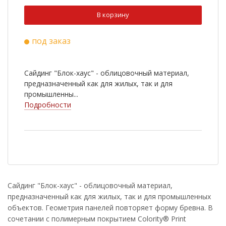
Ral 8004
Ral 3011
В корзину
Ral 9003
RR 32
под заказ
Ral 9005
RR 887
Ral 3009
Ral 7016
Сайдинг "Блок-хаус" - облицовочный материал,
предназначенный как для жилых, так и для
промышленны...
Подробности
Сайдинг "Блок-хаус" - облицовочный материал,
предназначенный как для жилых, так и для промышленных
объектов. Геометрия панелей повторяет форму бревна. В
сочетании с полимерным покрытием Colority® Print