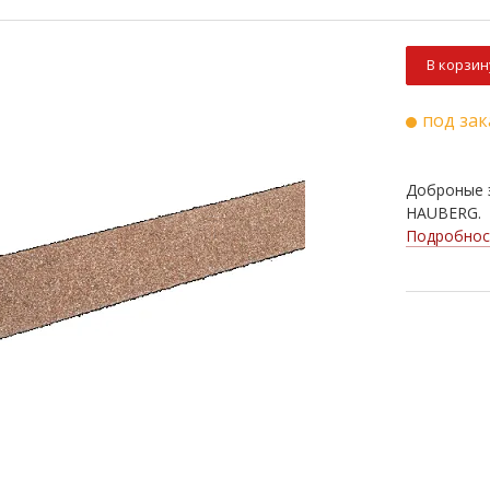
В корзин
под зак
Доброные 
HAUBERG.
Подробнос