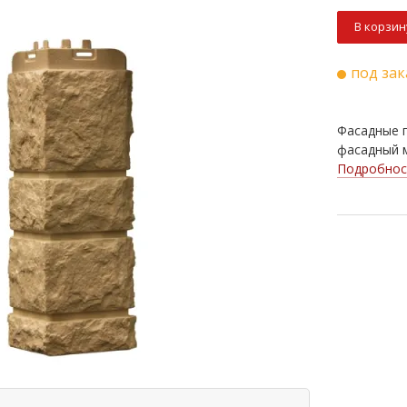
В корзин
под зак
Фасадные п
фасадный м
Подробнос