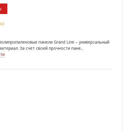
у
аз
олипропиленовые панели Grand Line – универсальный
атериал. За счёт своей прочности пане...
ти