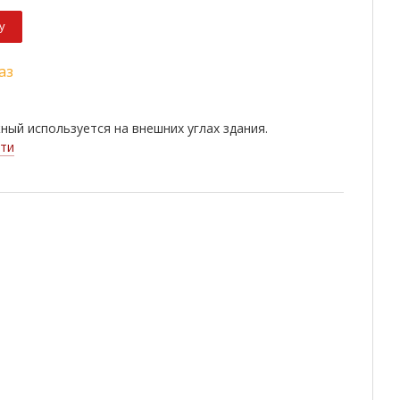
у
аз
ный используется на внешних углах здания.
ти