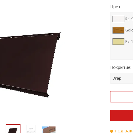
Цвет:
Ral 
Gol
Ral 
Покрытие:
Drap
под зак