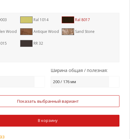
9003
Ral 1014
Ral 8017
den Wood
Antique Wood
Sand Stone
1015
RR 32
Ширина общая / полезная:
200 / 176 мм
Показать выбранный вариант
В корзину
аз