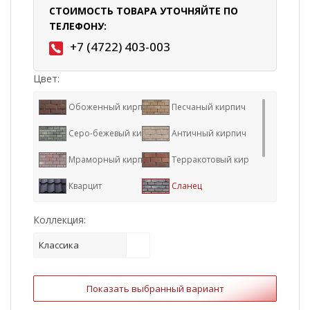
СТОИМОСТЬ ТОВАРА УТОЧНЯЙТЕ ПО
ТЕЛЕФОНУ:
+7 (4722) 403-003
Цвет:
Обоженный кирпич
Песчаный кирпич
Серо-бежевый кирпич
Античный кирпич
Мраморный кирпич
Терракотовый кирпич
Кварцит
Сланец
Травертин
Баварский кирпич
Коллекция:
Красный кирпич
Классика
Показать выбранный вариант