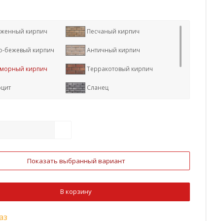
женный кирпич
Песчаный кирпич
о-бежевый кирпич
Античный кирпич
морный кирпич
Терракотовый кирпич
рцит
Сланец
вертин
Баварский кирпич
сный кирпич
Показать выбранный вариант
В корзину
аз