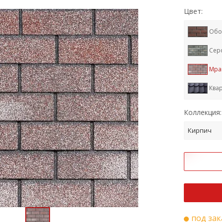
Цвет:
Обо
Сер
Мра
Ква
Тра
Коллекция:
Кра
Кирпич
под зак