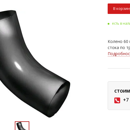
В корзин
есть в на
Колено 60 
стока по т
Подробнос
СТОИМ
+7