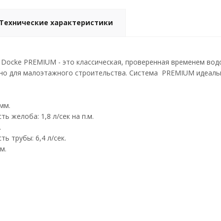
Технические характеристики
Docke PREMIUM - это классическая, проверенная временем вод
но для малоэтажного строительства. Система PREMIUM идеальн
мм.
ь желоба: 1,8 л/сек на п.м.
.
ь трубы: 6,4 л/сек.
м.