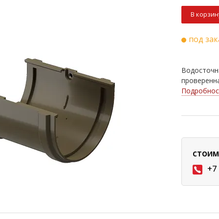
В корзин
под зак
Водосточна
проверенна
Подробнос
СТОИМ
+7