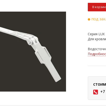
В корзин
под зак
Серия LUX
Для кровли
Водосточна
Подробнос
СТОИМ
+7