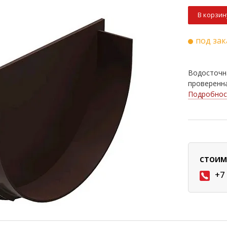
В корзин
под зак
Водосточна
проверенна
Подробнос
СТОИМ
+7