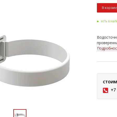
В корзин
есть в на
Водосточна
проверенна
Подробнос
СТОИМ
+7