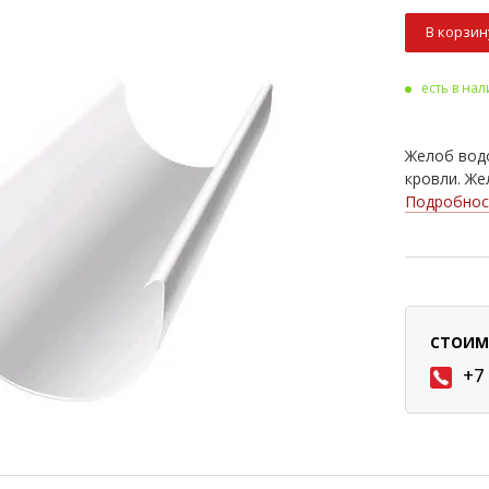
В корзин
есть в на
Желоб вод
кровли. Же
Подробнос
СТОИМ
+7