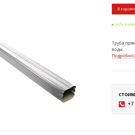
В корзин
есть в на
Труба пря
воды.
Подробнос
СТОИМ
+7