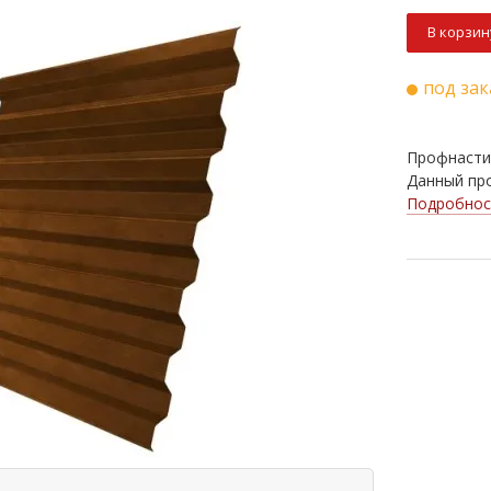
В корзин
под зак
Профнасти 
Данный про
Подробнос