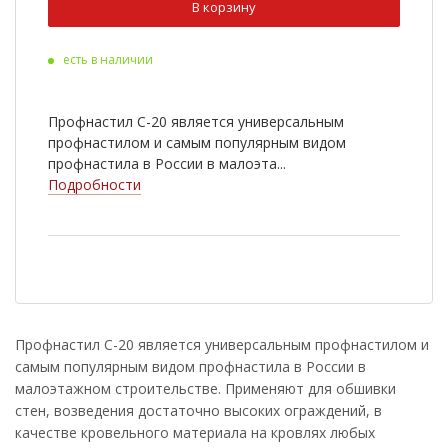
В корзину
Ral 9003
Ral 6020
есть в наличии
Ral 8022
Cuprum Steel
Ral 2004
Ral 3003
Профнастил С-20 является универсальным
Ral 5002
Ral 5021
профнастилом и самым популярным видом
профнастила в России в малоэта...
Ral 6002
Ral 7005
Подробности
Ral 1014
Ral 1018
RR 33
Antique Wood
Golden Wood
Nutwood
Rowan
White Wood
Профнастил С-20 является универсальным профнастилом и
самым популярным видом профнастила в России в
Ral 9006
Golden Dub
малоэтажном строительстве. Применяют для обшивки
Cherry Wood
стен, возведения достаточно высоких ограждений, в
качестве кровельного материала на кровлях любых