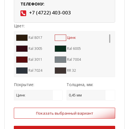
ТЕЛЕФОНУ:
+7 (4722) 403-003
Цвет:
Ral 8017
Цинк
Ral 3005
Ral 6005
Ral 3011
Ral 7004
Ral 7024
RR 32
Ral 9005
Ral 8004
Покрытие:
Толщина, мм:
RR 887
Ral 7016
Цинк
0,45 мм
RR 11
RR 23
Показать выбранный вариант
RR 29
Ral 1015
Ral 3009
Ral 5005