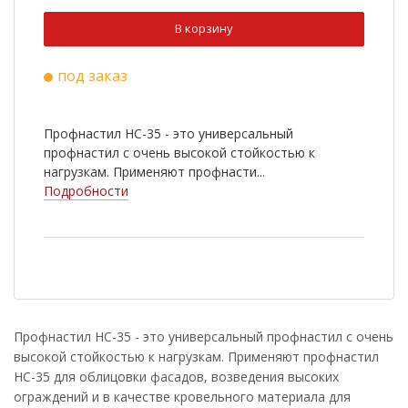
Ral 3009
Ral 5005
В корзину
Ral 9003
Ral 6020
под заказ
Ral 8022
Cuprum Steel
Ral 2004
Ral 3003
Профнастил НС-35 - это универсальный
Ral 5002
Ral 5021
профнастил с очень высокой стойкостью к
нагрузкам. Применяют профнасти...
Ral 6002
Ral 7005
Подробности
Ral 1014
Ral 1018
RR 33
Antique Wood
Golden Wood
Nutwood
Rowan
White Wood
Профнастил НС-35 - это универсальный профнастил с очень
высокой стойкостью к нагрузкам. Применяют профнастил
Ral 9006
Golden Dub
НС-35 для облицовки фасадов, возведения высоких
Cherry Wood
ограждений и в качестве кровельного материала для