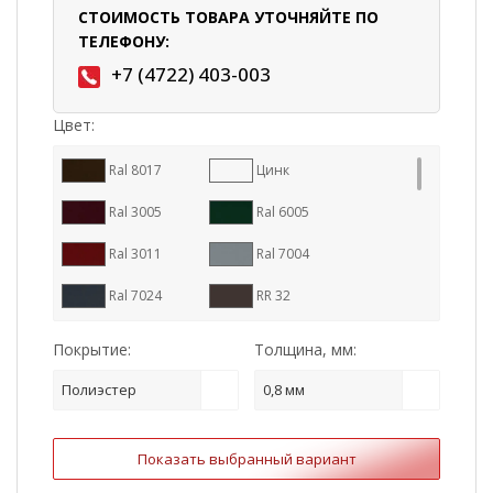
СТОИМОСТЬ ТОВАРА УТОЧНЯЙТЕ ПО
ТЕЛЕФОНУ:
+7 (4722) 403-003
Цвет:
Ral 8017
Цинк
Ral 3005
Ral 6005
Ral 3011
Ral 7004
Ral 7024
RR 32
Ral 9005
Ral 8004
Покрытие:
Толщина, мм:
RR 887
Ral 7016
Полиэстер
0,8 мм
RR 11
RR 23
Показать выбранный вариант
RR 29
Ral 1015