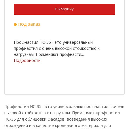
Ral 3009
Ral 5005
В корзину
Ral 9003
Ral 6020
под заказ
Ral 8022
Cuprum Steel
Ral 2004
Ral 3003
Профнастил НС-35 - это универсальный
Ral 5002
Ral 5021
профнастил с очень высокой стойкостью к
нагрузкам. Применяют профнасти...
Ral 6002
Ral 7005
Подробности
Ral 1014
Ral 1018
RR 33
Antique Wood
Golden Wood
Nutwood
Rowan
White Wood
Профнастил НС-35 - это универсальный профнастил с очень
высокой стойкостью к нагрузкам. Применяют профнастил
Ral 9006
Golden Dub
НС-35 для облицовки фасадов, возведения высоких
Cherry Wood
ограждений и в качестве кровельного материала для