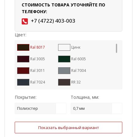
СТОИМОСТЬ ТОВАРА УТОЧНЯЙТЕ ПО
ТЕЛЕФОНУ:
+7 (4722) 403-003
Цвет:
Ral 8017
Цинк
Ral 3005
Ral 6005
Ral 3011
Ral 7004
Ral 7024
RR 32
Ral 9005
Ral 8004
Покрытие:
Толщина, мм:
RR 887
Ral 7016
Полиэстер
0,7 мм
RR 11
RR 23
Показать выбранный вариант
RR 29
Ral 1015