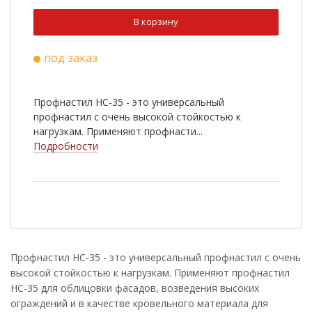
Ral 3009
Ral 5005
В корзину
Ral 9003
Ral 6020
под заказ
Ral 8022
Cuprum Steel
Ral 2004
Ral 3003
Профнастил НС-35 - это универсальный
Ral 5002
Ral 5021
профнастил с очень высокой стойкостью к
нагрузкам. Применяют профнасти...
Ral 6002
Ral 7005
Подробности
Ral 1014
Ral 1018
RR 33
Antique Wood
Golden Wood
Nutwood
Rowan
White Wood
Профнастил НС-35 - это универсальный профнастил с очень
высокой стойкостью к нагрузкам. Применяют профнастил
Ral 9006
Golden Dub
НС-35 для облицовки фасадов, возведения высоких
Cherry Wood
ограждений и в качестве кровельного материала для