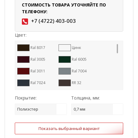
СТОИМОСТЬ ТОВАРА УТОЧНЯЙТЕ ПО
ТЕЛЕФОНУ:
+7 (4722) 403-003
Цвет:
Ral 8017
Цинк
Ral 3005
Ral 6005
Ral 3011
Ral 7004
Ral 7024
RR 32
Ral 9005
Ral 8004
Покрытие:
Толщина, мм:
RR 887
Ral 7016
Полиэстер
0,7 мм
RR 11
RR 23
Показать выбранный вариант
RR 29
Ral 1015