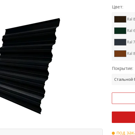
Цвет:
Ral 
Ral 
Ral 
Ral 
RR 1
Покрытие:
Ral 
Стальной 
Ral 
Cupr
Ral 
Ral 
под зак
RR 3