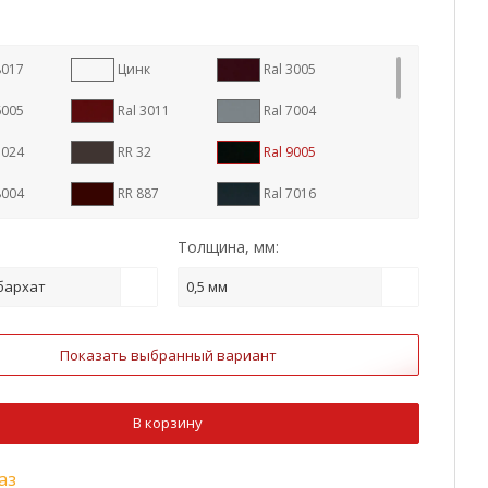
8017
Цинк
Ral 3005
6005
Ral 3011
Ral 7004
7024
RR 32
Ral 9005
8004
RR 887
Ral 7016
1
RR 23
RR 29
Толщина, мм:
1015
Ral 3009
Ral 5005
бархат
0,5 мм
9003
Ral 6020
Ral 8022
Показать выбранный вариант
um Steel
Ral 2004
Ral 3003
5002
Ral 5021
Ral 6002
В корзину
7005
Ral 1014
Ral 1018
аз
3
Antique Wood
Golden Wood