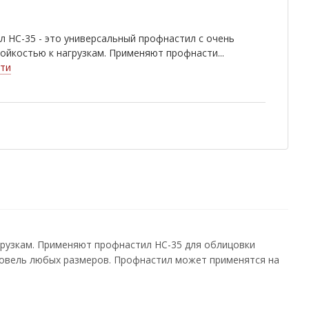
wood
Rowan
White Wood
 НС-35 - это универсальный профнастил с очень
9006
Golden Dub
Cherry Wood
ойкостью к нагрузкам. Применяют профнасти...
ти
грузкам. Применяют профнастил НС-35 для облицовки
кровель любых размеров. Профнастил может применятся на