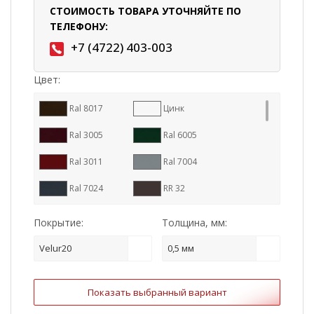
СТОИМОСТЬ ТОВАРА УТОЧНЯЙТЕ ПО
ТЕЛЕФОНУ:
+7 (4722) 403-003
Цвет:
Ral 8017
Цинк
Ral 3005
Ral 6005
Ral 3011
Ral 7004
Ral 7024
RR 32
Ral 9005
Ral 8004
Покрытие:
Толщина, мм:
RR 887
Ral 7016
Velur20
0,5 мм
RR 11
RR 23
Показать выбранный вариант
RR 29
Ral 1015