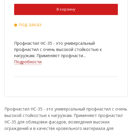
Ral 3009
Ral 5005
В корзину
Ral 9003
Ral 6020
под заказ
Ral 8022
Cuprum Steel
Ral 2004
Ral 3003
Профнастил НС-35 - это универсальный
Ral 5002
Ral 5021
профнастил с очень высокой стойкостью к
нагрузкам. Применяют профнасти...
Ral 6002
Ral 7005
Подробности
Ral 1014
Ral 1018
RR 33
Antique Wood
Golden Wood
Nutwood
Rowan
White Wood
Профнастил НС-35 - это универсальный профнастил с очень
высокой стойкостью к нагрузкам. Применяют профнастил
Ral 9006
Golden Dub
НС-35 для облицовки фасадов, возведения высоких
Cherry Wood
ограждений и в качестве кровельного материала для