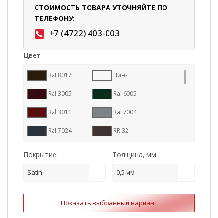
СТОИМОСТЬ ТОВАРА УТОЧНЯЙТЕ ПО
ТЕЛЕФОНУ:
+7 (4722) 403-003
Цвет:
Ral 8017
Цинк
Ral 3005
Ral 6005
Ral 3011
Ral 7004
Ral 7024
RR 32
Ral 9005
Ral 8004
Покрытие:
Толщина, мм:
RR 887
Ral 7016
Satin
0,5 мм
RR 11
RR 23
Показать выбранный вариант
RR 29
Ral 1015