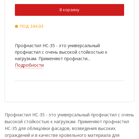
Ral 3009
Ral 5005
В корзину
Ral 9003
Ral 6020
под заказ
Ral 8022
Cuprum Steel
Ral 2004
Ral 3003
Профнастил НС-35 - это универсальный
Ral 5002
Ral 5021
профнастил с очень высокой стойкостью к
нагрузкам. Применяют профнасти...
Ral 6002
Ral 7005
Подробности
Ral 1014
Ral 1018
RR 33
Antique Wood
Golden Wood
Nutwood
Rowan
White Wood
Профнастил НС-35 - это универсальный профнастил с очень
высокой стойкостью к нагрузкам. Применяют профнастил
Ral 9006
Golden Dub
НС-35 для облицовки фасадов, возведения высоких
Cherry Wood
ограждений и в качестве кровельного материала для