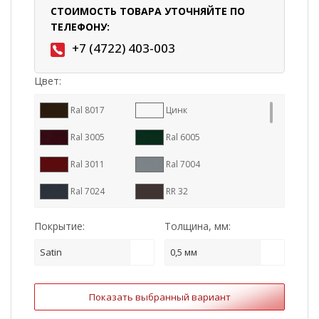
СТОИМОСТЬ ТОВАРА УТОЧНЯЙТЕ ПО
ТЕЛЕФОНУ:
+7 (4722) 403-003
Цвет:
Ral 8017
Цинк
Ral 3005
Ral 6005
Ral 3011
Ral 7004
Ral 7024
RR 32
Ral 9005
Ral 8004
Покрытие:
Толщина, мм:
RR 887
Ral 7016
Satin
0,5 мм
RR 11
RR 23
Показать выбранный вариант
RR 29
Ral 1015