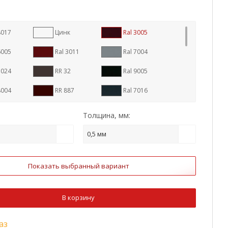
8017
Цинк
Ral 3005
6005
Ral 3011
Ral 7004
7024
RR 32
Ral 9005
8004
RR 887
Ral 7016
1
RR 23
RR 29
Толщина, мм:
1015
Ral 3009
Ral 5005
0,5 мм
9003
Ral 6020
Ral 8022
Показать выбранный вариант
um Steel
Ral 2004
Ral 3003
5002
Ral 5021
Ral 6002
В корзину
7005
Ral 1014
Ral 1018
аз
3
Antique Wood
Golden Wood