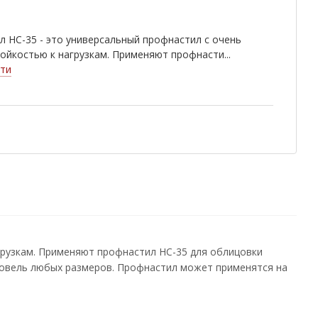
wood
Rowan
White Wood
 НС-35 - это универсальный профнастил с очень
9006
Golden Dub
Cherry Wood
ойкостью к нагрузкам. Применяют профнасти...
ти
грузкам. Применяют профнастил НС-35 для облицовки
кровель любых размеров. Профнастил может применятся на