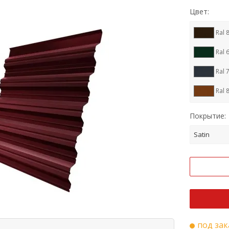
Цвет:
Ral 
Ral 
Ral 
Ral 
RR 1
Покрытие:
Ral 
Satin
Ral 
Cupr
Ral 
Ral 
под зак
RR 3