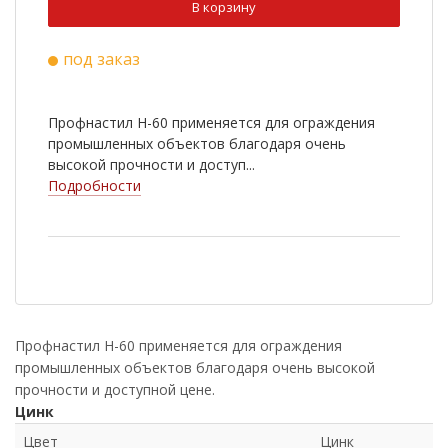
В корзину
Ral 6020
Ral 8022
под заказ
Ral 9005
Cuprum Steel
Ral 2004
Ral 3003
Профнастил Н-60 применяется для ограждения
Ral 5002
Ral 5021
промышленных объектов благодаря очень
высокой прочности и доступ...
Ral 6002
Ral 7005
Подробности
Ral 1014
Ral 1018
RR 33
Профнастил Н-60 применяется для ограждения
промышленных объектов благодаря очень высокой
прочности и доступной цене.
Цинк
Цвет
Цинк