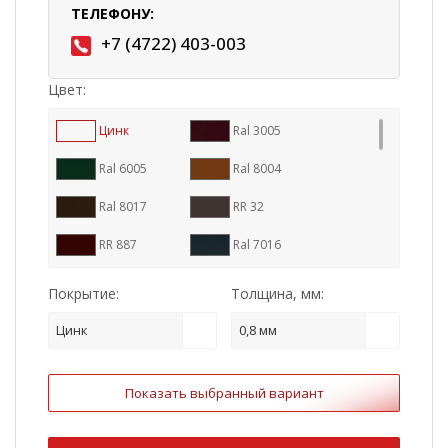
ТЕЛЕФОНУ:
+7 (4722) 403-003
Цвет:
Цинк
Ral 3005
Ral 6005
Ral 8004
Ral 8017
RR 32
RR 887
Ral 7016
RR 11
RR 23
Покрытие:
Толщина, мм:
RR 29
Ral 1015
Цинк
0,8 мм
Ral 3009
Ral 3011
Показать выбранный вариант
Ral 5005
Ral 7004
Ral 7024
Ral 9003