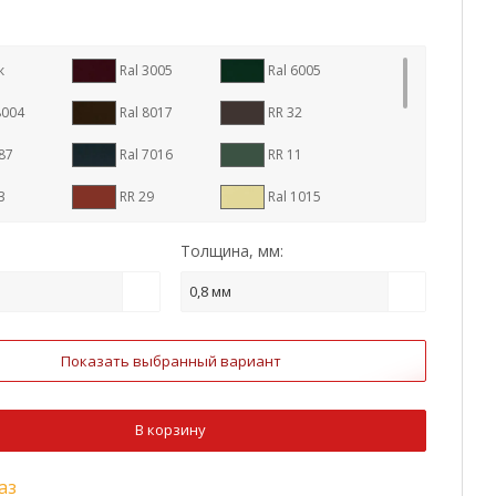
к
Ral 3005
Ral 6005
8004
Ral 8017
RR 32
87
Ral 7016
RR 11
3
RR 29
Ral 1015
3009
Ral 3011
Ral 5005
Толщина, мм:
7004
Ral 7024
Ral 9003
0,8 мм
6020
Ral 8022
Ral 9005
Показать выбранный вариант
um Steel
Ral 2004
Ral 3003
5002
Ral 5021
Ral 6002
В корзину
7005
Ral 1014
Ral 1018
аз
3