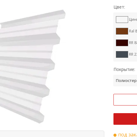
Цвет:
Цин
Ral 
RR 8
RR 2
Ral 
Покрытие:
Ral 
Полиэстер
Ral 
Cupr
Ral 
Ral 
под зак
RR 3