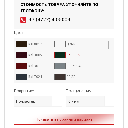
СТОИМОСТЬ ТОВАРА УТОЧНЯЙТЕ ПО
ТЕЛЕФОНУ:
+7 (4722) 403-003
Цвет:
Ral 8017
Цинк
Ral 3005
Ral 6005
Ral 3011
Ral 7004
Ral 7024
RR 32
Ral 9005
Ral 8004
Покрытие:
Толщина, мм:
RR 887
Ral 7016
Полиэстер
0,7 мм
RR 11
RR 23
Показать выбранный вариант
RR 29
Ral 1015