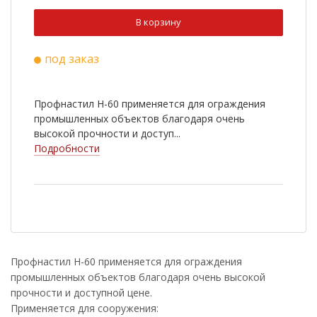
Ral 3009
Ral 5005
В корзину
Ral 9003
Ral 6020
под заказ
Ral 8022
Cuprum Steel
Ral 2004
Ral 3003
Профнастил Н-60 применяется для ограждения
Ral 5002
Ral 5021
промышленных объектов благодаря очень
высокой прочности и доступ...
Ral 6002
Ral 7005
Подробности
Ral 1014
Ral 1018
RR 33
Antique Wood
Golden Wood
Nutwood
Rowan
White Wood
Профнастил Н-60 применяется для ограждения
промышленных объектов благодаря очень высокой
Ral 9006
Golden Dub
прочности и доступной цене.
Cherry Wood
Применяется для сооружения: