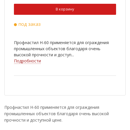
Ral 3009
Ral 5005
В корзину
Ral 9003
Ral 6020
под заказ
Ral 8022
Cuprum Steel
Ral 2004
Ral 3003
Профнастил Н-60 применяется для ограждения
Ral 5002
Ral 5021
промышленных объектов благодаря очень
высокой прочности и доступ...
Ral 6002
Ral 7005
Подробности
Ral 1014
Ral 1018
RR 33
Antique Wood
Golden Wood
Nutwood
Rowan
White Wood
Профнастил Н-60 применяется для ограждения
промышленных объектов благодаря очень высокой
Ral 9006
Golden Dub
прочности и доступной цене.
Cherry Wood