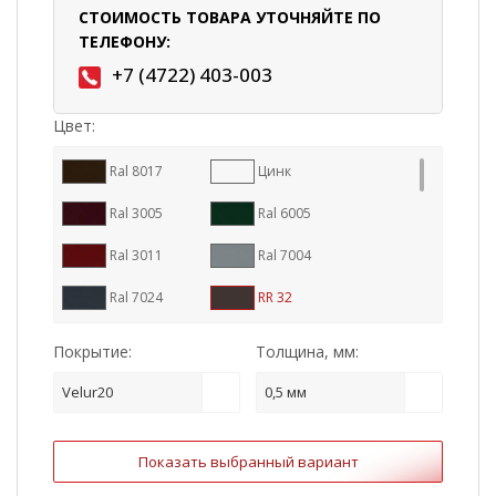
СТОИМОСТЬ ТОВАРА УТОЧНЯЙТЕ ПО
ТЕЛЕФОНУ:
+7 (4722) 403-003
Цвет:
Ral 8017
Цинк
Ral 3005
Ral 6005
Ral 3011
Ral 7004
Ral 7024
RR 32
Ral 9005
Ral 8004
Покрытие:
Толщина, мм:
RR 887
Ral 7016
Velur20
0,5 мм
RR 11
RR 23
Показать выбранный вариант
RR 29
Ral 1015