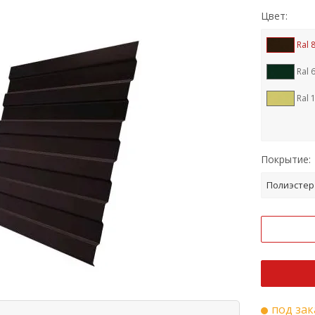
Цвет:
Ral 
Ral 
Ral 
Покрытие:
Полиэстер
под зак