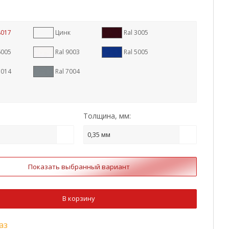
8017
Цинк
Ral 3005
6005
Ral 9003
Ral 5005
1014
Ral 7004
Толщина, мм:
0,35 мм
Показать выбранный вариант
В корзину
аз