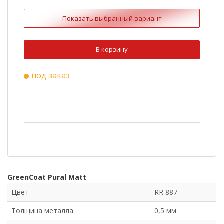
RR 33
Cuprum Steel
Показать выбранный вариант
Ral 3009
Ral 6020
Ral 8022
Ral 9003
В корзину
Ral 1015
Ral 3011
под заказ
Ral 5005
Ral 7004
RR 750
GreenCoat Pural Matt
Цвет
RR 887
Толщина металла
0,5 мм