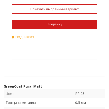
RR 33
Cuprum Steel
Показать выбранный вариант
Ral 3009
Ral 6020
Ral 8022
Ral 9003
В корзину
Ral 1015
Ral 3011
под заказ
Ral 5005
Ral 7004
RR 750
GreenCoat Pural Matt
Цвет
RR 23
Толщина металла
0,5 мм