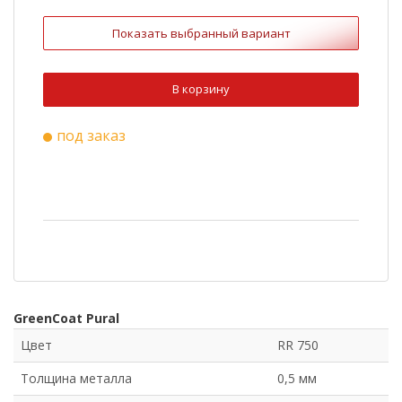
RR 33
Cuprum Steel
Показать выбранный вариант
Ral 3009
Ral 6020
Ral 8022
Ral 9003
В корзину
Ral 1015
Ral 3011
под заказ
Ral 5005
Ral 7004
RR 750
GreenCoat Pural
Цвет
RR 750
Толщина металла
0,5 мм