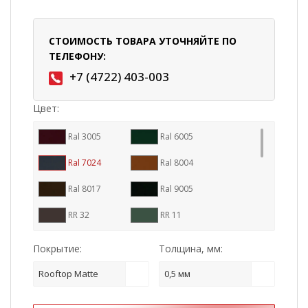
СТОИМОСТЬ ТОВАРА УТОЧНЯЙТЕ ПО
ТЕЛЕФОНУ:
+7 (4722) 403-003
Цвет:
Ral 3005
Ral 6005
Ral 7024
Ral 8004
Ral 8017
Ral 9005
RR 32
RR 11
RR 23
RR 29
Покрытие:
Толщина, мм:
RR 887
Ral 7016
Rooftop Matte
0,5 мм
RR 33
Cuprum Steel