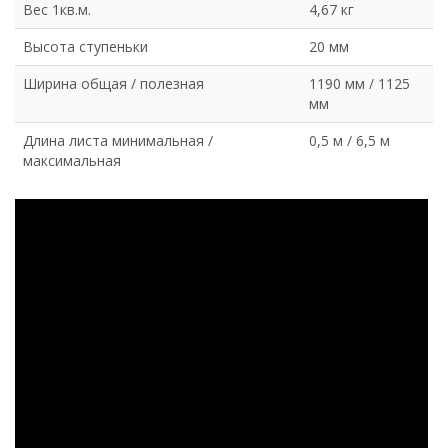
Вес 1кв.м.
4,67 кг
Высота ступеньки
20 мм
Ширина общая / полезная
1190 мм / 1125
мм
Длина листа минимальная /
0,5 м / 6,5 м
максимальная