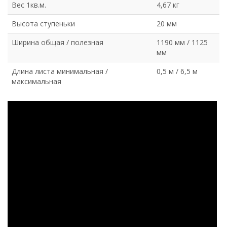
Вес 1кв.м.
4,67 кг
Высота ступеньки
20 мм
Ширина общая / полезная
1190 мм / 1125
мм
Длина листа минимальная /
0,5 м / 6,5 м
максимальная