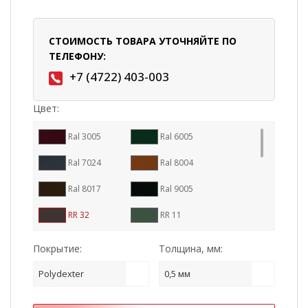
СТОИМОСТЬ ТОВАРА УТОЧНЯЙТЕ ПО
ТЕЛЕФОНУ:
+7 (4722) 403-003
Цвет:
Ral 3005
Ral 6005
Ral 7024
Ral 8004
Ral 8017
Ral 9005
RR 32
RR 11
RR 23
RR 29
Покрытие:
Толщина, мм:
RR 887
Ral 7016
Polydexter
0,5 мм
RR 33
Cuprum Steel