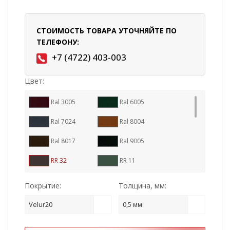
СТОИМОСТЬ ТОВАРА УТОЧНЯЙТЕ ПО
ТЕЛЕФОНУ:
+7 (4722) 403-003
Цвет:
Ral 3005
Ral 6005
Ral 7024
Ral 8004
Ral 8017
Ral 9005
RR 32
RR 11
RR 23
RR 29
Покрытие:
Толщина, мм:
RR 887
Ral 7016
Velur20
0,5 мм
RR 33
Cuprum Steel